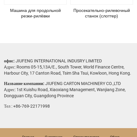
Машина для продольной
Просекательно-рилевочный
резки-рилёвки
станок (слоттер)
офис:
JIUFENG INTERNATIONAL INDUSRY LIMITED
Aдрес: Rooms 05-15,13A/E., South Tower, World Finance Centre,
Harbour City, 17 Canton Road, Tsim Sha Tsui, Kowloon, Hong Kong.
Название компании:
JIUFENG CARTON MACHINERY CO.,LTD
Aдрес: 1st Kuishu Road, Xiaoxiang Management, Wanjiang Zone,
Dongguan City, Guangdong Province
Тел :
+86-769-22171998
Главная
О компании
Список продуктов
Обзор